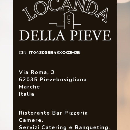
CIN:
IT043058B4KXOGJMJB
Via Roma, 3
62035 Pievebovigliana
Marche
Italia
Ristorante Bar Pizzeria
Camere.
Servizi Catering e Banqueting.