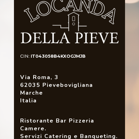
CIN:
IT043058B4KXOGJMJB
Via Roma, 3
62035 Pievebovigliana
Marche
Italia
Ristorante Bar Pizzeria
Camere.
Servizi Catering e Banqueting.